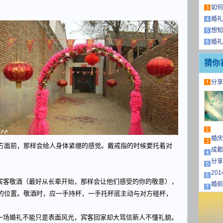
如何
婚礼
想知
婚礼
猜你
分享
婚庆
方面前，那样会给人身体紧绷的感觉。戴戒指的时候要托着对
成都
分享
20
客敬酒（最好从长辈开始，那样会让他们感受的你的敬意），
婚前
的位置。敬酒时，应一手持杯，一手托杯底主动与对方碰杯，
场婚礼不能只是表面风光，宾客回家却大骂信新人不懂礼貌。