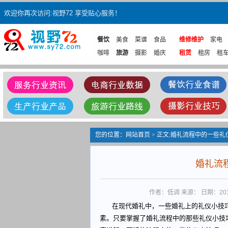
欢迎你再次访问:视野72 享受贴心服务！
餐饮
美食
菜谱
食品
维修维护
家电
咖啡
旅游
摄影
婚庆
租赁
租房
租
您的位置：
网站首页
> 正文:婚礼流程中的一些礼
婚礼流
作者：低调 来源： 日期：2014/6
在现代婚礼中，一些婚礼上的礼仪小技巧
素。只要掌握了婚礼流程中的那些礼仪小技