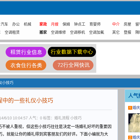
汽车
办公
机械
家政
月嫂
保姆
钟点工
育婴师
中介
房屋
留
车
空调租赁
搬家
空调维修
空调移机
空调加氟
其它
登报
隔
仪小技巧
人气
程中的一些礼仪小技巧
婚庆
/10 10:04:57 人气：
0
标签：婚礼流程 小技巧
不被人重视，但这些小技巧往往是决定一场婚礼好坏的重要因
巧，就能让你的婚礼得到宾客朋友们的好评。下面小编就为大
婚庆