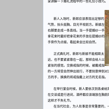
家讲解一下婚礼流程中的一些礼仪小技巧。
新人入场时，新郎应该表现出足够的
气势，抬头挺胸，目光平视前方。新娘左
右脚要走成一条直线。当一手提婚纱一手
拿花束时最好把拿花束的手放在提婚纱的
手旁作为点缀，看起来会比较自然。
正式典礼时，新郎与新娘不能相距太
远，也不要紧紧靠在一起，那样会给人以
紧张的感觉。交换戒指的时候，被戴戒指
的一方将受自然伸出就行，不要刻意伸到对
方的手，换换的将戒指戴上对方的无名指。
在举行宴会时候，新人要依次到各桌给宾
在交谈或是行进间，酒杯都应该端放在胸前
这样才不失礼节。
在当代社会，为人处事是非常重要的，一